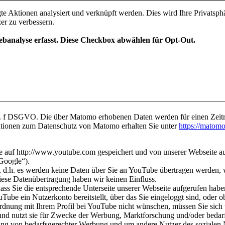
 lit. f DSGVO. Die über Matomo erhobenen Daten werden für einen Zei
tionen zum Datenschutz von Matomo erhalten Sie unter
https://matomo
auf http://www.youtube.com gespeichert und von unserer Webseite aus 
„Google“).
d.h. es werden keine Daten über Sie an YouTube übertragen werden, w
iese Datenübertragung haben wir keinen Einfluss.
ass Sie die entsprechende Unterseite unserer Webseite aufgerufen habe
ube ein Nutzerkonto bereitstellt, über das Sie eingeloggt sind, oder 
dnung mit Ihrem Profil bei YouTube nicht wünschen, müssen Sie sich 
e und nutzt sie für Zwecke der Werbung, Marktforschung und/oder bedar
ngung von bedarfsgerechter Werbung und um andere Nutzer des sozialen 