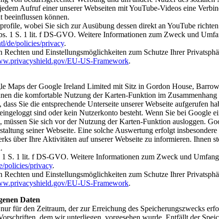
ei jedem Aufruf einer unserer Webseiten mit YouTube-Videos eine Ve
t beeinflussen können.
rprofile, wobei Sie sich zur Ausübung dessen direkt an YouTube richte
Abs. 1 S. 1 lit. f DS-GVO. Weitere Informationen zum Zweck und Umfa
l/de/policies/privacy
.
en Rechten und Einstellungsmöglichkeiten zum Schutze Ihrer Privatsph
www.privacyshield.gov/EU-US-Framework
.
le Maps der Google Ireland Limited mit Sitz in Gordon House, Barrow 
n Ihnen die komfortable Nutzung der Karten-Funktion im Zusammenhang
 dass Sie die entsprechende Unterseite unserer Webseite aufgerufen ha
eingeloggt sind oder kein Nutzerkonto besteht. Wenn Sie bei Google ei
müssen Sie sich vor der Nutzung der Karten-Funktion ausloggen. Googl
ltung seiner Webseite. Eine solche Auswertung erfolgt insbesondere (s
s über Ihre Aktivitäten auf unserer Webseite zu informieren. Ihnen ste
.
s. 1 S. 1 lit. f DS-GVO. Weitere Informationen zum Zweck und Umfang 
e/policies/privacy
.
en Rechten und Einstellungsmöglichkeiten zum Schutze Ihrer Privatsph
www.privacyshield.gov/EU-US-Framework
.
genen Daten
nur für den Zeitraum, der zur Erreichung des Speicherungszwecks erford
orschriften, dem wir unterliegen, vorgesehen wurde. Entfällt der Spei