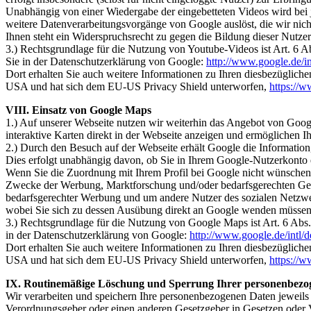
Unabhängig von einer Wiedergabe der eingebetteten Videos wird b
weitere Datenverarbeitungsvorgänge von Google auslöst, die wir nich
Ihnen steht ein Widerspruchsrecht zu gegen die Bildung dieser Nutze
3.) Rechtsgrundlage für die Nutzung von Youtube-Videos ist Art. 6 
Sie in der Datenschutzerklärung von Google:
http://www.google.de/int
Dort erhalten Sie auch weitere Informationen zu Ihren diesbezüglich
USA und hat sich dem EU-US Privacy Shield unterworfen,
https://
VIII. Einsatz von Google Maps
1.) Auf unserer Webseite nutzen wir weiterhin das Angebot von Goog
interaktive Karten direkt in der Webseite anzeigen und ermögliche
2.) Durch den Besuch auf der Webseite erhält Google die Information,
Dies erfolgt unabhängig davon, ob Sie in Ihrem Google-Nutzerkonto 
Wenn Sie die Zuordnung mit Ihrem Profil bei Google nicht wünschen, 
Zwecke der Werbung, Marktforschung und/oder bedarfsgerechten Gesta
bedarfsgerechter Werbung und um andere Nutzer des sozialen Netzwerk
wobei Sie sich zu dessen Ausübung direkt an Google wenden müssen
3.) Rechtsgrundlage für die Nutzung von Google Maps ist Art. 6 Ab
in der Datenschutzerklärung von Google:
http://www.google.de/intl/d
Dort erhalten Sie auch weitere Informationen zu Ihren diesbezüglich
USA und hat sich dem EU-US Privacy Shield unterworfen,
https://
IX. Routinemäßige Löschung und Sperrung Ihrer personenbezo
Wir verarbeiten und speichern Ihre personenbezogenen Daten jeweils 
Verordnungsgeber oder einen anderen Gesetzgeber in Gesetzen oder V