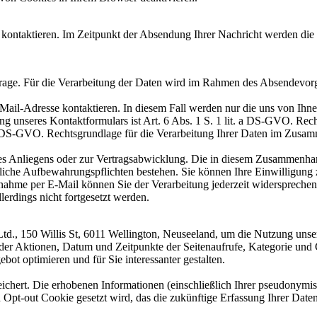
r kontaktieren. Im Zeitpunkt der Absendung Ihrer Nachricht werden die 
age. Für die Verarbeitung der Daten wird im Rahmen des Absendevorga
 E-Mail-Adresse kontaktieren. In diesem Fall werden nur die uns von Ih
g unseres Kontaktformulars ist Art. 6 Abs. 1 S. 1 lit. a DS-GVO. Rech
. f DS-GVO. Rechtsgrundlage für die Verarbeitung Ihrer Daten im Zusam
res Anliegens oder zur Vertragsabwicklung. Die in diesem Zusammenha
etzliche Aufbewahrungspflichten bestehen. Sie können Ihre Einwilligung 
ahme per E-Mail können Sie der Verarbeitung jederzeit widersprechen. 
erdings nicht fortgesetzt werden.
d., 150 Willis St, 6011 Wellington, Neuseeland, um die Nutzung unser
 der Aktionen, Datum und Zeitpunkte der Seitenaufrufe, Kategorie und
ot optimieren und für Sie interessanter gestalten.
ert. Die erhobenen Informationen (einschließlich Ihrer pseudonymisie
n Opt-out Cookie gesetzt wird, das die zukünftige Erfassung Ihrer Dat