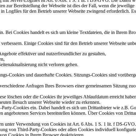
it Server-Logfiles ist Art. 6 Abs. 1 S. 1 lit. f DS-GVO. Die Daten we
en zur Bereitstellung der Webseite ist dies der Fall, wenn die jeweilig
in Logfiles für den Betrieb unserer Webseite zwingend erforderlich. Es
in. Bei Cookies handelt es sich um kleine Textdateien, die in Ihrem B
verbessern. Einige Cookies sind für den Betrieb unserer Webseite un
ngebote effektiver und nutzerfreundlicher zu gestalten,
en,
eitenaktualisierung nicht verloren gehen.
tzungs-Cookies und dauerhafte Cookies. Sitzungs-Cookies sind vorüber
h verschiedene Anfragen Ihres Browsers einer gemeinsamen Sitzung zuo
diese löschen oder die Cookies ihr jeweiliges Ablaufdatum erreicht ha
rneuten Besuch unserer Webseite wieder zu erkennen.
Party-Cookies ein. Dabei handelt es sich um Drittanbieter wie z.B. Go
n angebotenen Services bereitstellen können. Über Cookies von Drittan
en unter Verwendung von Cookies ist Art. 6 Abs. 1 S. 1 lit. f DS-GVO.
 von Third-Party-Cookies oder allen Cookies individuell konfigurieren
von Cookies in Ihrem Browser deaktivieren.