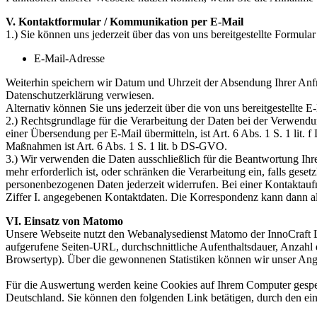
V. Kontaktformular / Kommunikation per E-Mail
1.) Sie können uns jederzeit über das von uns bereitgestellte Formula
E-Mail-Adresse
Weiterhin speichern wir Datum und Uhrzeit der Absendung Ihrer Anfr
Datenschutzerklärung verwiesen.
Alternativ können Sie uns jederzeit über die von uns bereitgestellte
2.) Rechtsgrundlage für die Verarbeitung der Daten bei der Verwendun
einer Übersendung per E-Mail übermitteln, ist Art. 6 Abs. 1 S. 1 lit
Maßnahmen ist Art. 6 Abs. 1 S. 1 lit. b DS-GVO.
3.) Wir verwenden die Daten ausschließlich für die Beantwortung Ih
mehr erforderlich ist, oder schränken die Verarbeitung ein, falls ges
personenbezogenen Daten jederzeit widerrufen. Bei einer Kontaktaufn
Ziffer I. angegebenen Kontaktdaten. Die Korrespondenz kann dann all
VI. Einsatz von Matomo
Unsere Webseite nutzt den Webanalysedienst Matomo der InnoCraft Lt
aufgerufene Seiten-URL, durchschnittliche Aufenthaltsdauer, Anzahl
Browsertyp). Über die gewonnenen Statistiken können wir unser Angeb
Für die Auswertung werden keine Cookies auf Ihrem Computer gespeich
Deutschland. Sie können den folgenden Link betätigen, durch den ei