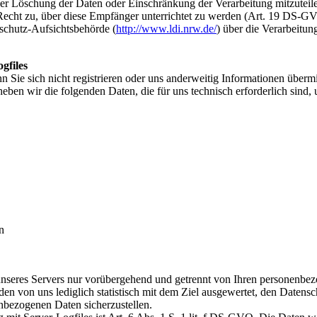
 Löschung der Daten oder Einschränkung der Verarbeitung mitzuteilen, 
Recht zu, über diese Empfänger unterrichtet zu werden (Art. 19 DS-G
nschutz-Aufsichtsbehörde (
http://www.ldi.nrw.de/
) über die Verarbeitu
gfiles
n Sie sich nicht registrieren oder uns anderweitig Informationen über
heben wir die folgenden Daten, die für uns technisch erforderlich sind,
n
seres Servers nur vorübergehend und getrennt von Ihren personenbezoge
n von uns lediglich statistisch mit dem Ziel ausgewertet, den Datens
enbezogenen Daten sicherzustellen.