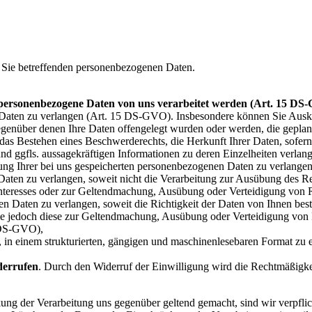
er Sie betreffenden personenbezogenen Daten.
 personenbezogene Daten von uns verarbeitet werden (Art. 15 DS
Daten zu verlangen (Art. 15 DS-GVO). Insbesondere können Sie Ausku
nüber denen Ihre Daten offengelegt wurden oder werden, die geplante
as Bestehen eines Beschwerderechts, die Herkunft Ihrer Daten, sofern 
und ggfls. aussagekräftigen Informationen zu deren Einzelheiten verlan
gung Ihrer bei uns gespeicherten personenbezogenen Daten zu verlang
aten zu verlangen, soweit nicht die Verarbeitung zur Ausübung des Re
n Interesses oder zur Geltendmachung, Ausübung oder Verteidigung von 
 Daten zu verlangen, soweit die Richtigkeit der Daten von Ihnen bestri
Sie jedoch diese zur Geltendmachung, Ausübung oder Verteidigung vo
8 DS-GVO),
, in einem strukturierten, gängigen und maschinenlesebaren Format zu 
derrufen
. Durch den Widerruf der Einwilligung wird die Rechtmäßigkei
ng der Verarbeitung uns gegenüber geltend gemacht, sind wir verpflich